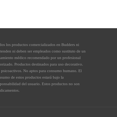
dos los productos comercializados en Budders ni
etenden ni deben ser empleados como sustituto de un
atamiento médico recomendado por un profesional
torizado. Productos destinados para uso decorativo.
 psicoactivos. No aptos para consumo humano. El
nsumo de estos productos estará bajo la
sponsabilidad del usuario. Estos productos no son
dicamentos.