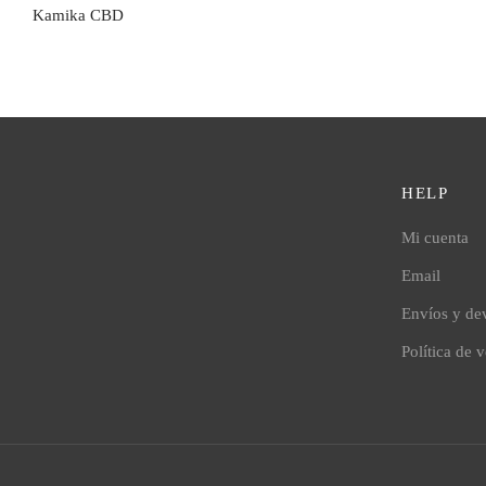
Kamika CBD
HELP
Mi cuenta
Email
Envíos y de
Política de 