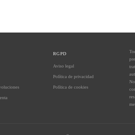
To
RGPD
pr
Aviso legal
tr
au
Política de privacidad
No
voluciones
Política de cookies
co
re
venta
me