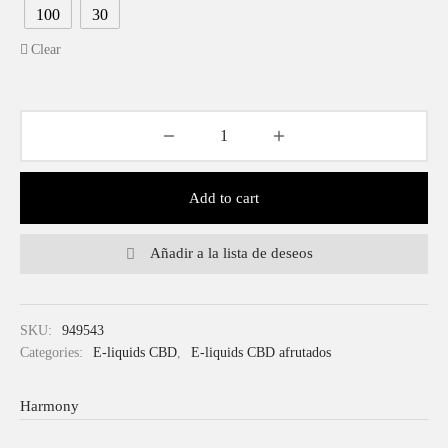
100
30
Clear
Add to cart
Añadir a la lista de deseos
SKU:
949543
Categories:
E-liquids CBD
,
E-liquids CBD afrutados
Harmony