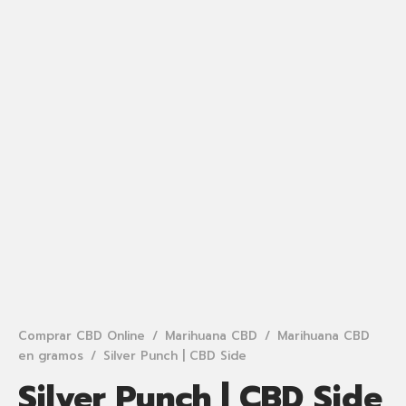
Comprar CBD Online
/
Marihuana CBD
/
Marihuana CBD
en gramos
/
Silver Punch | CBD Side
Silver Punch | CBD Side