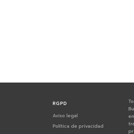
2gr) | La Cordobesa
Original (2gr) | La Cordob
14.00
€
Read more
To
RGPD
Bu
Aviso legal
em
tr
Política de privacidad
pr