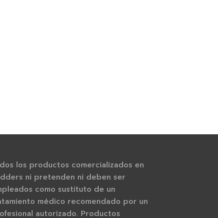
esa
Silver Punch | CBD Side
5.90
€
Select options
dos los productos comercializados en
dders ni pretenden ni deben ser
pleados como sustituto de un
atamiento médico recomendado por un
ofesional autorizado. Productos