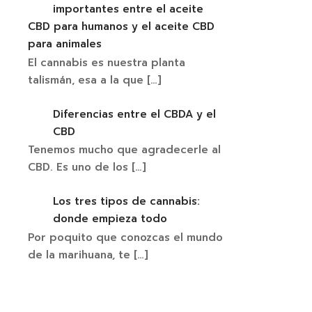
importantes entre el aceite
CBD para humanos y el aceite CBD
para animales
El cannabis es nuestra planta
talismán, esa a la que
[…]
Mega Gelat
8.00
€
10.
Diferencias entre el CBDA y el
Select opti
CBD
Tenemos mucho que agradecerle al
CBD. Es uno de los
[…]
Los tres tipos de cannabis:
donde empieza todo
Por poquito que conozcas el mundo
de la marihuana, te
[…]