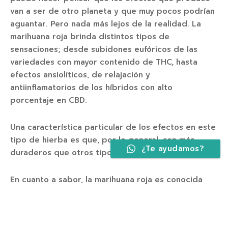
van a ser de otro planeta y que muy pocos podrían
aguantar. Pero nada más lejos de la realidad. La
marihuana roja brinda distintos tipos de
sensaciones; desde subidones eufóricos de las
variedades con mayor contenido de THC, hasta
efectos ansiolíticos, de relajación y
antiinflamatorios de los híbridos con alto
porcentaje en CBD.
Una característica particular de los efectos en este
tipo de hierba es que, por lo general, son más
¿Te ayudamos?
duraderos que otros tipos de marihuana.
En cuanto a sabor, la marihuana roja es conocida
por tener un
gusto con matices afrutados y
dulces.
Desprende unos aromas florales con notas
a frutas del bosque y puntos cítricos en ocasiones.